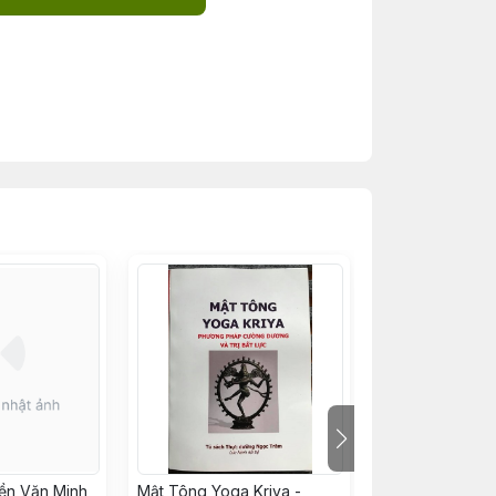
ền Văn Minh
Mật Tông Yoga Kriya -
Đàn Bà, Tình Y