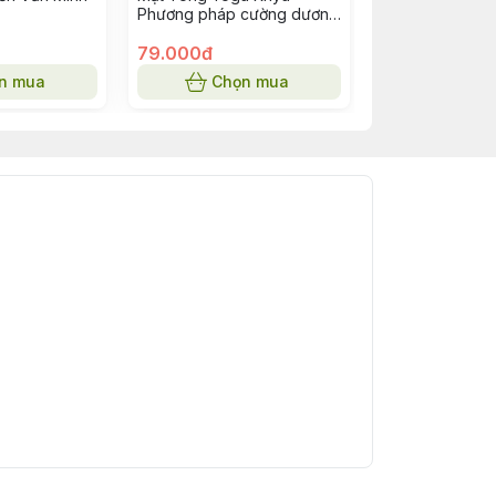
Phương pháp cường dương
và trị bất lực
79.000đ
69.000đ
n mua
Chọn mua
Chọn