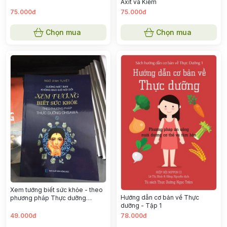
Axít và Kiềm
75.000đ
75.000đ
Chọn mua
Chọn mua
Xem tướng biết sức khỏe - theo
Hướng dẫn cơ bản về Thực
phương pháp Thực dưỡng
dưỡng - Tập 1
Ohsawa - Gương mặt bạn không
bao giờ nói dối
49.000đ
78.000đ