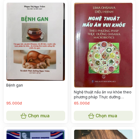
Bệnh gan
Nghệ thuật nấu ăn vui khỏe theo
phương pháp Thực dưỡng
Ohsawa Macrobiotics
95.000đ
65.000đ
Chọn mua
Chọn mua