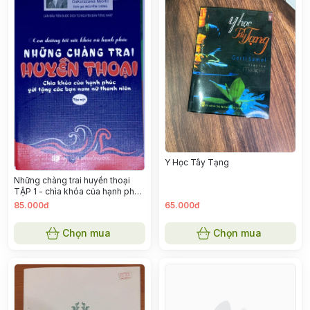
Y Học Tây Tạng
Những chàng trai huyền thoại
TẬP 1 - chìa khóa của hạnh phúc
gửi tặng các bạn nam nữ
85.000đ
65.000đ
Chọn mua
Chọn mua