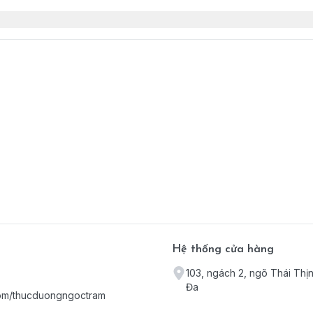
Hệ thống cửa hàng
103, ngách 2, ngõ Thái Thị
Đa
com/thucduongngoctram