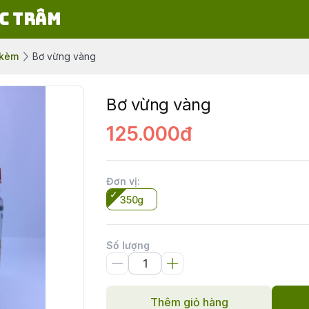
c Trâm
 kèm
Bơ vừng vàng
Bơ vừng vàng
125.000đ
Đơn vị
:
350g
Số lượng
Thêm giỏ hàng