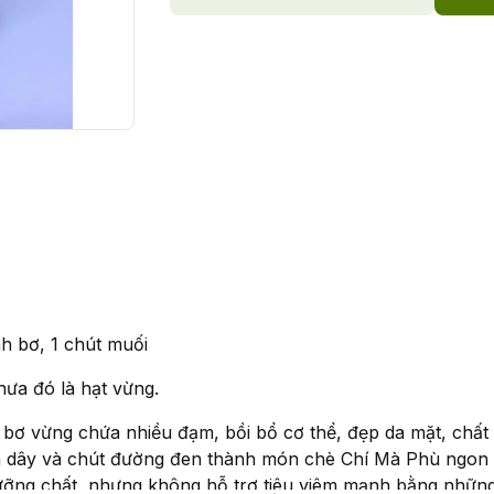
h bơ, 1 chút muối
hưa đó là hạt vừng.
 bơ vừng chứa nhiều đạm, bồi bổ cơ thể, đẹp da mặt, chất se
n dây và chút đường đen thành món chè Chí Mà Phù ngon m
ưỡng chất, nhưng không hỗ trợ tiêu viêm mạnh bằng những l