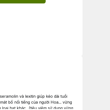
ramolin và lexitin giúp kéo dài tuổi
át bổ nổi tiếng của người Hoa... vừng
oại hạt khác...(tiêu viêm sử dụng vừng