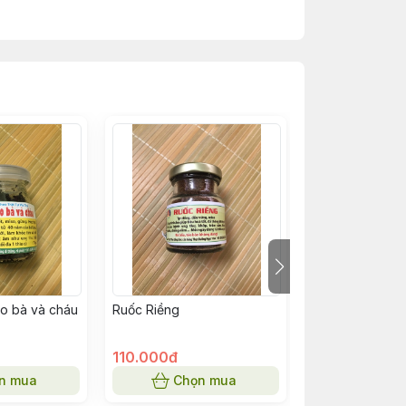
illa, thì hơn!?)
ốc riềng...
o bà và cháu
Ruốc Riềng
Trám đen ngâm
110.000đ
110.000đ
n mua
Chọn mua
Chọn