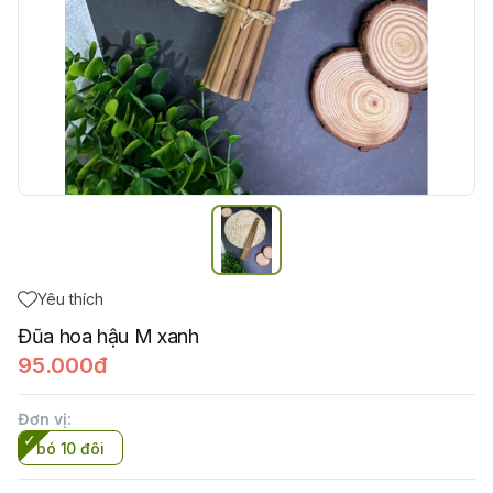
Yêu thích
Đũa hoa hậu M xanh
95.000đ
Đơn vị
:
bó 10 đôi