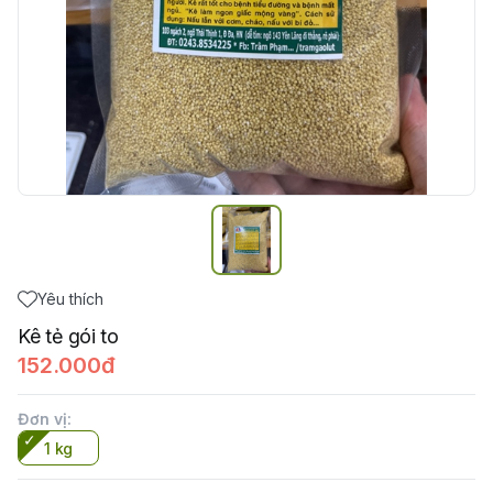
Yêu thích
Kê tẻ gói to
152.000đ
Đơn vị
:
1 kg